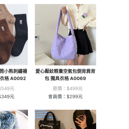
筒小熊刺繡襪
愛心壓紋輕量空氣包側背肩背
衣格 A0092
包 獨具衣格 A0069
$
549
元
原價：
$
499
元
$
349
元
會員價：
$
299
元