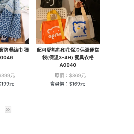
窗防曬絲巾 獨
超可愛熊熊印花保冷保溫便當
0046
袋(保溫3-4H) 獨具衣格
A0040
$
399
元
原價：
$
369
元
$
199
元
會員價：
$
169
元