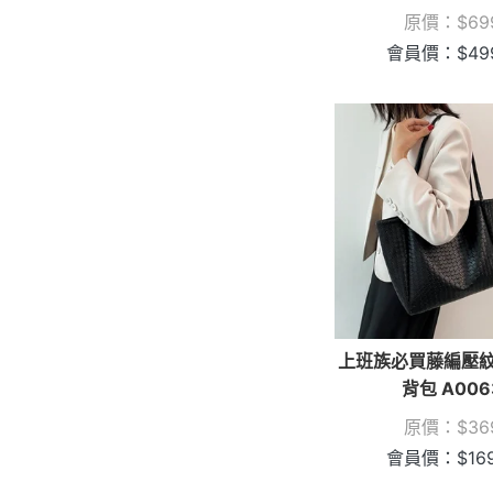
原價：
$
69
會員價：
$
49
上班族必買藤編壓
背包 A006
原價：
$
36
會員價：
$
16