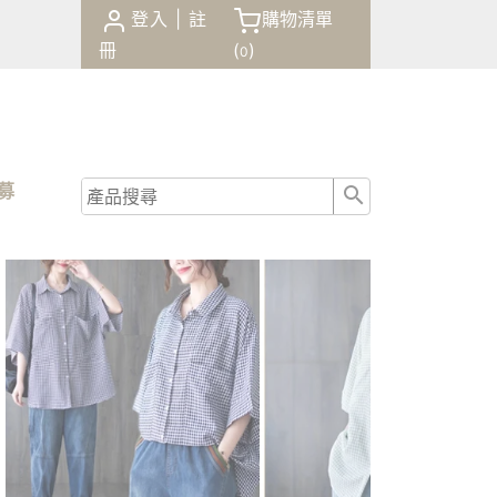
登入
|
註
購物清單
冊
(
)
0
商品
諮詢
招募
結帳
0
(
)