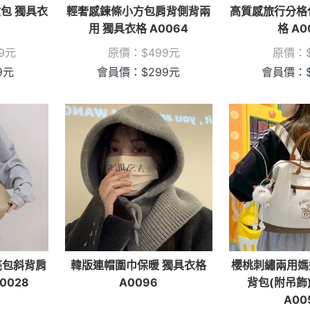
包 獨具衣
輕奢感鍊條小方包肩背側背兩
高質感旅行分格
用 獨具衣格 A0064
格 A0
9
元
原價：
$
499
元
原價：
9
元
會員價：
$
299
元
會員價：
亮包斜背肩
韓版連帽圍巾保暖 獨具衣格
櫻桃刺繡兩用媽
0028
A0096
背包(附吊飾
A00