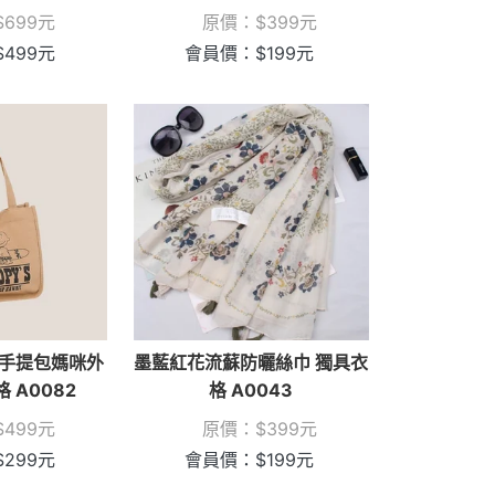
$
699
元
原價：
$
399
元
$
499
元
會員價：
$
199
元
手提包媽咪外
墨藍紅花流蘇防曬絲巾 獨具衣
 A0082
格 A0043
$
499
元
原價：
$
399
元
$
299
元
會員價：
$
199
元