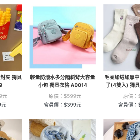
封夾 獨具
輕量防潑水多分隔斜背大容量
毛圈加绒加厚中
9
小包 獨具衣格 A0014
子(4雙入) 獨具
9
元
原價：
$
599
元
原價：
9
元
會員價：
$
399
元
會員價：