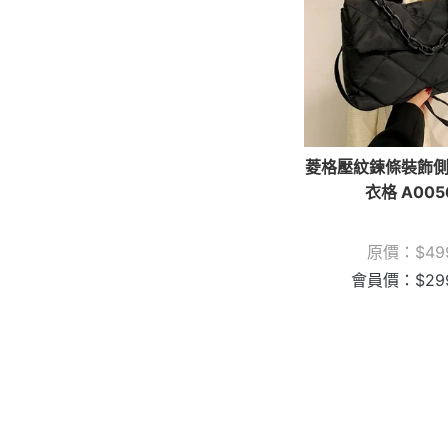
菱格壓紋鍊條裝飾側
衣格 A005
原價：
$
49
會員價：
$
29