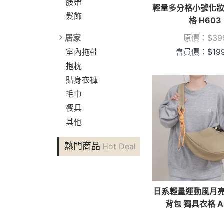
腰帶
輕量多分格小號化妝
髮飾
格 H603
原價：
$
39
居家
會員價：
$
19
室內拖鞋
抱枕
貼身衣褲
毛巾
餐具
其他
熱門商品
Hot Deal
日系輕量運動風月
背包 獨具衣格 A