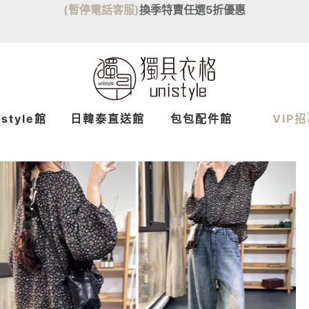
(暫停電話客服)
換季特賣任選5折優惠
istyle館
日韓泰
直送
館
包包配件館
VIP