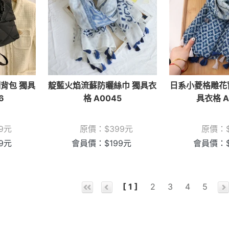
背包 獨具
靛藍火焰流蘇防曬絲巾 獨具衣
日系小菱格雕花
6
格 A0045
具衣格 A
9
元
原價：
$
399
元
原價：
9
元
會員價：
$
199
元
會員價：
[ 1 ]
2
3
4
5