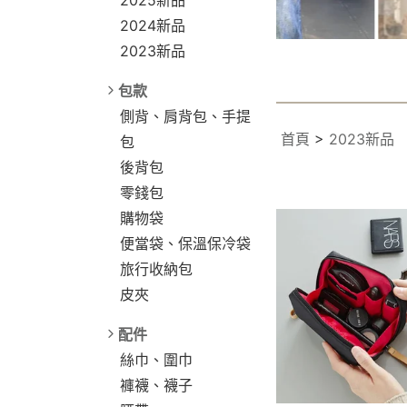
2024新品
2023新品
包款
側背、肩背包、手提
首頁
>
2023新品
包
後背包
零錢包
購物袋
便當袋、保溫保冷袋
旅行收納包
皮夾
配件
絲巾、圍巾
褲襪、襪子