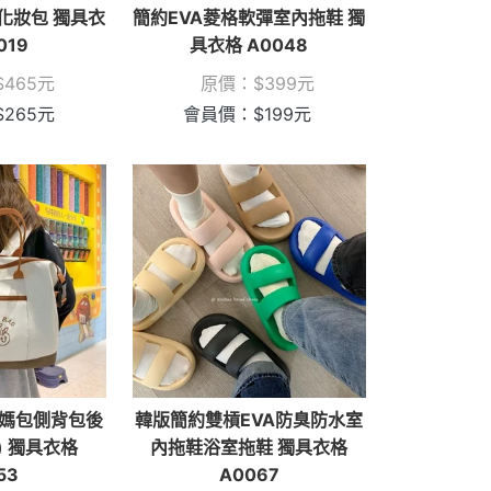
化妝包 獨具衣
簡約EVA菱格軟彈室內拖鞋 獨
019
具衣格 A0048
$
465
元
原價：
$
399
元
$
265
元
會員價：
$
199
元
媽包側背包後
韓版簡約雙槓EVA防臭防水室
) 獨具衣格
內拖鞋浴室拖鞋 獨具衣格
53
A0067