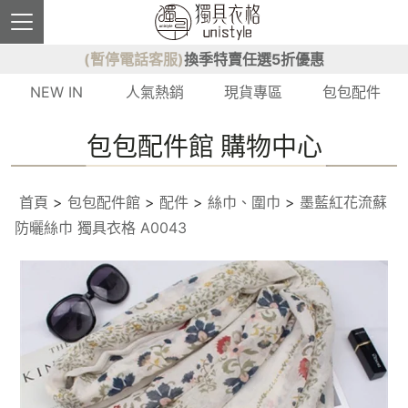
(暫停電話客服)
換季特賣任選5折優惠
NEW IN
人氣熱銷
現貨專區
包包配件
包包配件館 購物中心
首頁
>
包包配件館
>
配件
>
絲巾、圍巾
>
墨藍紅花流蘇
防曬絲巾 獨具衣格 A0043