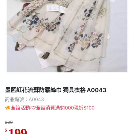
墨藍紅花流蘇防曬絲巾 獨具衣格 A0043
商品編號：A0043
全館活動:♡全館消費滿$1000現折$100
399
199
$