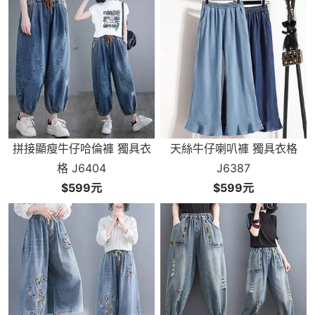
拼接顯瘦牛仔哈倫褲 獨具衣
天絲牛仔喇叭褲 獨具衣格
格 J6404
J6387
$599元
$599元