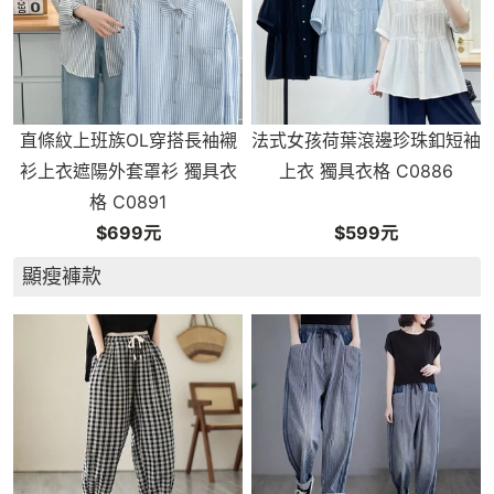
直條紋上班族OL穿搭長袖襯
法式女孩荷葉滾邊珍珠釦短袖
衫上衣遮陽外套罩衫 獨具衣
上衣 獨具衣格 C0886
格 C0891
$699元
$599元
顯瘦褲款