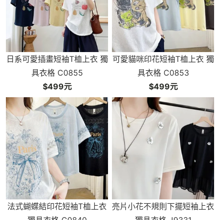
日系可愛插畫短袖T桖上衣 獨
可愛貓咪印花短袖T桖上衣 獨
具衣格 C0855
具衣格 C0853
$499元
$499元
法式蝴蝶結印花短袖T桖上衣
亮片小花不規則下擺短袖上衣