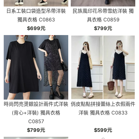
日系工裝口袋造型吊帶洋裝
民族風印花吊帶雪紡洋裝 獨
獨具衣格 C0863
具衣格 C0859
$699元
$799元
時尚閃亮燙銀設計兩件式洋裝
俏皮點點拼接蕾絲上衣假兩件
(背心+洋裝) 獨具衣格
洋裝 獨具衣格 C0833
C0857
$799元
$599元