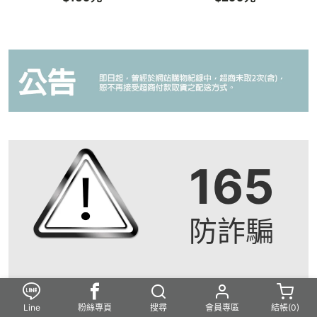
165
防詐騙
近期如接獲不明人士冒用本公司，與消費者聯繫，謊稱訂
Line
粉絲專頁
搜尋
會員專區
結帳(
0
)