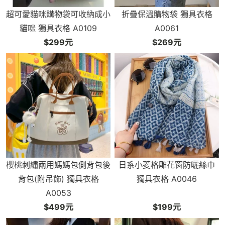
超可愛貓咪購物袋可收納成小
折疊保溫購物袋 獨具衣格
貓咪 獨具衣格 A0109
A0061
$299元
$269元
櫻桃刺繡兩用媽媽包側背包後
日系小菱格雕花窗防曬絲巾
背包(附吊飾) 獨具衣格
獨具衣格 A0046
A0053
$499元
$199元