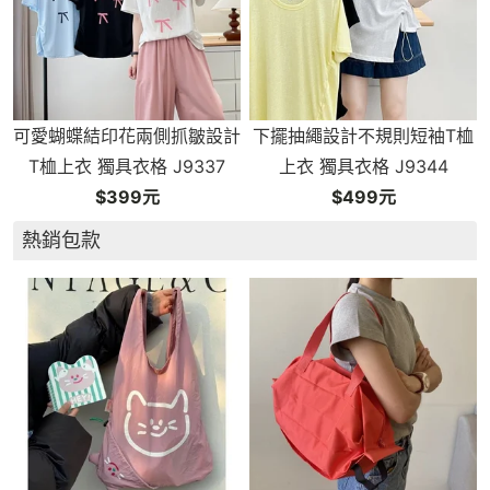
可愛蝴蝶結印花兩側抓皺設計
下擺抽繩設計不規則短袖T桖
T桖上衣 獨具衣格 J9337
上衣 獨具衣格 J9344
$399元
$499元
熱銷包款