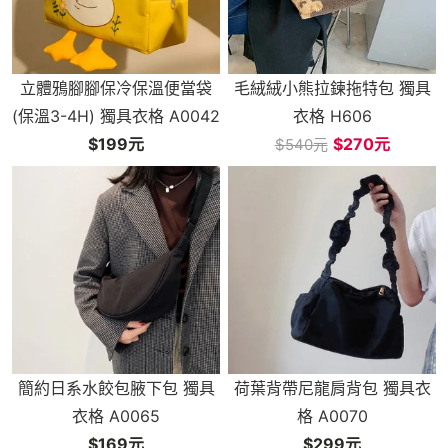
立體鴉腳腳保冷保溫便當袋
毛絨絨小熊拉鍊拖特包 獨具
(保溫3-4H) 獨具衣格 A0042
衣格 H606
$199元
$270元
$540元
簡約日系水餃包腋下包 獨具
荷葉背帶尼龍肩背包 獨具衣
衣格 A0065
格 A0070
$169元
$299元