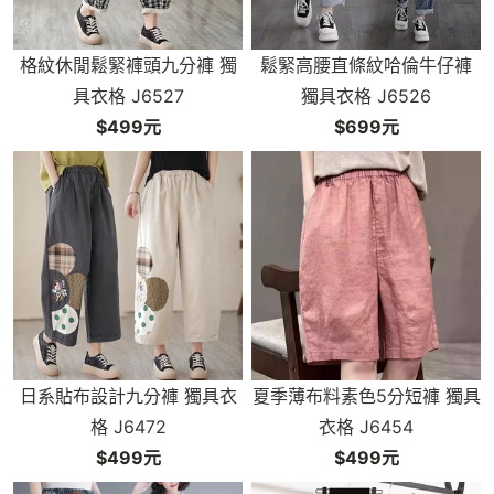
格紋休閒鬆緊褲頭九分褲 獨
鬆緊高腰直條紋哈倫牛仔褲
具衣格 J6527
獨具衣格 J6526
$499元
$699元
日系貼布設計九分褲 獨具衣
夏季薄布料素色5分短褲 獨具
格 J6472
衣格 J6454
$499元
$499元