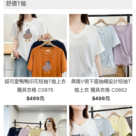
舒適T桖
超可愛鴨鴨印花短袖T桖上衣
典雅V領下擺抽繩設計短袖T
獨具衣格 C0876
桖上衣 獨具衣格 C0862
$499元
$499元