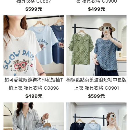
獨具衣格 C0887
衣 獨具衣格 C0900
$599元
$499元
超可愛戴眼鏡狗狗印花短袖T
棉綢點點荷葉波浪短袖中長版
桖上衣 獨具衣格 C0898
上衣 獨具衣格 C0901
$499元
$599元