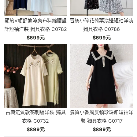
顯約V領舒適涼爽布料縮腰設
雪紡小碎花荷葉滾邊短袖洋裝
計短袖洋裝 獨具衣格 C0782
獨具衣格 C0786
$699元
$699元
古典氣質款花刺繡洋裝 獨具
氣質小香風反領珍珠釦短袖洋
衣格 C0732
裝 獨具衣格 C0717
$899元
$899元