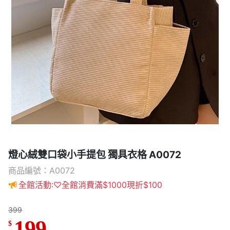
燈心絨雙口袋小手提包 獨具衣格 A0072
商品編號：A0072
全館活動:♡全館消費滿$1000現折$100
399
199
$