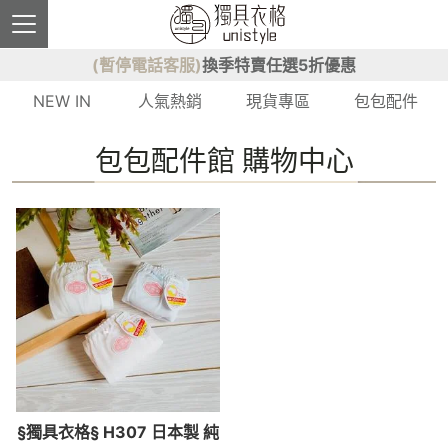
(暫停電話客服)
換季特賣任選5折優惠
NEW IN
人氣熱銷
現貨專區
包包配件
包包配件館 購物中心
§獨具衣格§ H307 日本製 純