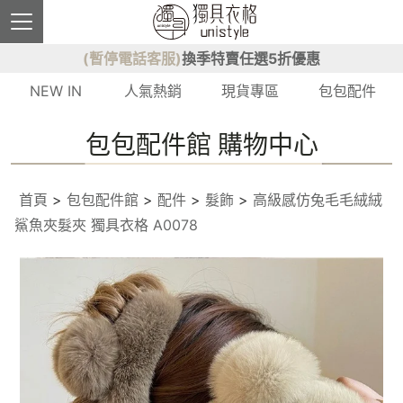
(暫停電話客服)
換季特賣任選5折優惠
NEW IN
人氣熱銷
現貨專區
包包配件
包包配件館 購物中心
首頁
>
包包配件館
>
配件
>
髮飾
>
高級感仿兔毛毛絨絨
鯊魚夾髮夾 獨具衣格 A0078