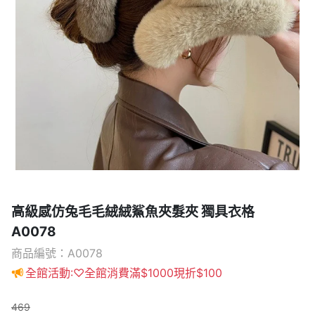
高級感仿兔毛毛絨絨鯊魚夾髮夾 獨具衣格
A0078
商品編號：A0078
全館活動:♡全館消費滿$1000現折$100
469