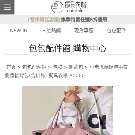
(暫停電話客服)
換季特賣任選5折優惠
NEW IN
人氣熱銷
現貨專區
包包配件
包包配件館 購物中心
首頁
>
包包配件館
>
包款
>
側背包
>
小老虎媽媽包手提
側背後背包(含掛飾) 獨具衣格 A0060