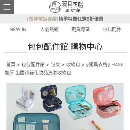
(暫停電話客服)
換季特賣任選5折優惠
NEW IN
人氣熱銷
現貨專區
包包配件
包包配件館 購物中心
首頁
>
包包配件館
>
包款
>
收納包
>
§獨具衣格§ H456
加厚 出國神器化妝品洗漱收納包