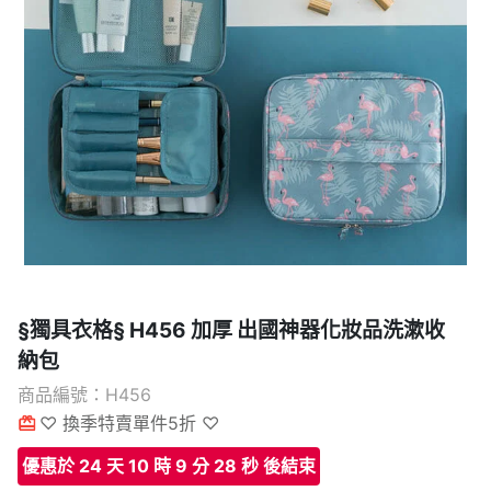
§獨具衣格§ H456 加厚 出國神器化妝品洗漱收
納包
商品編號：H456
♡ 換季特賣單件5折 ♡
優惠於 24 天 10 時 9 分 27 秒 後結束