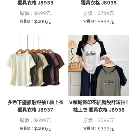
獨具衣格 J8933
獨具衣格 J8935
原價：
$
699
元
原價：
$
799
元
$
499
元
$
599
元
會員價：
會員價：
多色下擺抓皺短袖T桖上衣
V領城堡印花插肩設計短袖T
獨具衣格 J8937
桖上衣 獨具衣格 J8938
原價：
$
699
元
原價：
$
599
元
$
499
元
$
399
元
會員價：
會員價：