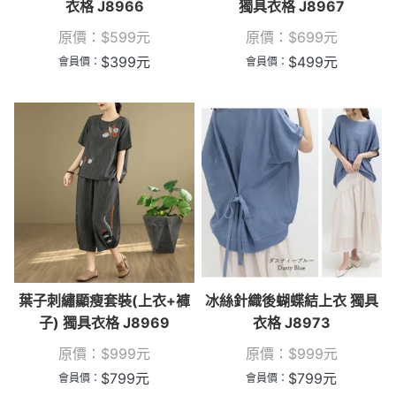
衣格 J8966
獨具衣格 J8967
原價：
$
599
元
原價：
$
699
元
$
399
元
$
499
元
會員價：
會員價：
葉子刺繡顯瘦套裝(上衣+褲
冰絲針織後蝴蝶結上衣 獨具
子) 獨具衣格 J8969
衣格 J8973
原價：
$
999
元
原價：
$
999
元
$
799
元
$
799
元
會員價：
會員價：