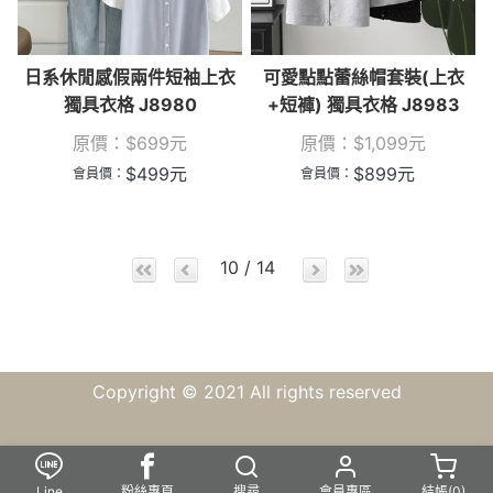
日系休閒感假兩件短袖上衣
可愛點點蕾絲帽套裝(上衣
獨具衣格 J8980
+短褲) 獨具衣格 J8983
原價：
$
699
元
原價：
$
1,099
元
$
499
元
$
899
元
會員價：
會員價：
10 / 14
Copyright © 2021 All rights reserved
Line
粉絲專頁
搜尋
會員專區
結帳(
0
)