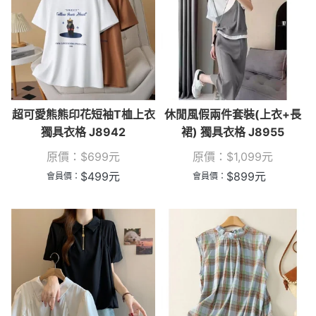
超可愛熊熊印花短袖T桖上衣
休閒風假兩件套裝(上衣+長
獨具衣格 J8942
裙) 獨具衣格 J8955
原價：
$
699
元
原價：
$
1,099
元
$
499
元
$
899
元
會員價：
會員價：