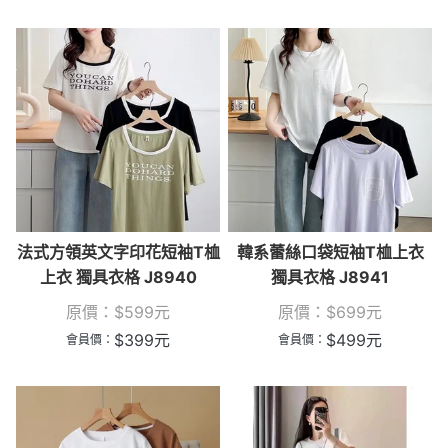
法式方領英文字印花短袖T桖
韓系蕾絲口袋短袖T桖上衣
上衣 獨具衣格 J8940
獨具衣格 J8941
原價：
$
599
元
原價：
$
699
元
$
399
元
$
499
元
會員價：
會員價：