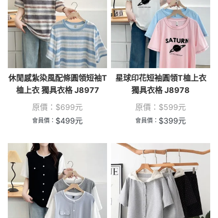
休閒感紮染風配條圓領短袖T
星球印花短袖圓領T桖上衣
桖上衣 獨具衣格 J8977
獨具衣格 J8978
原價：
$
699
元
原價：
$
599
元
$
499
元
$
399
元
會員價：
會員價：