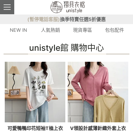
(暫停電話客服)
換季特賣任選5折優惠
NEW IN
人氣熱銷
現貨專區
包包配件
unistyle館 購物中心
可愛鴨鴨印花短袖T桖上衣
V領設計感薄針織外套上衣