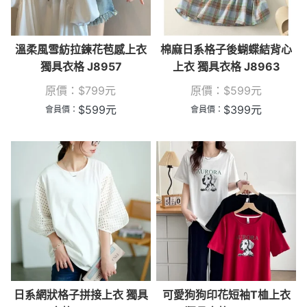
溫柔風雪紡拉鍊花苞感上衣
棉麻日系格子後蝴蝶結背心
獨具衣格 J8957
上衣 獨具衣格 J8963
原價：
$
799
元
原價：
$
599
元
$
599
元
$
399
元
會員價：
會員價：
日系網狀格子拼接上衣 獨具
可愛狗狗印花短袖T桖上衣