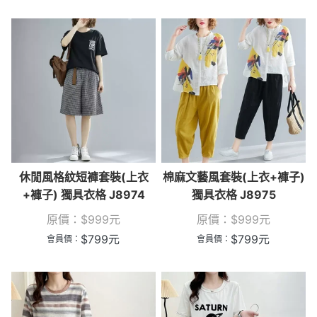
休閒風格紋短褲套裝(上衣
棉麻文藝風套裝(上衣+褲子)
+褲子) 獨具衣格 J8974
獨具衣格 J8975
原價：
$
999
元
原價：
$
999
元
$
799
元
$
799
元
會員價：
會員價：