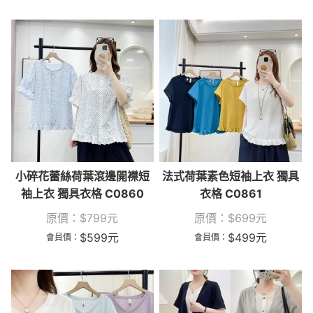
小碎花蕾絲荷葉滾邊開襟短
法式荷葉素色短袖上衣 獨具
袖上衣 獨具衣格 C0860
衣格 C0861
原價：
$
799
元
原價：
$
699
元
$
599
元
$
499
元
會員價：
會員價：