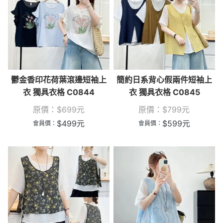
鬱金香印花荷葉滾邊短袖上
簡約日系背心假兩件短袖上
衣 獨具衣格 C0844
衣 獨具衣格 C0845
原價：
$
699
元
原價：
$
799
元
$
499
元
$
599
元
會員價：
會員價：