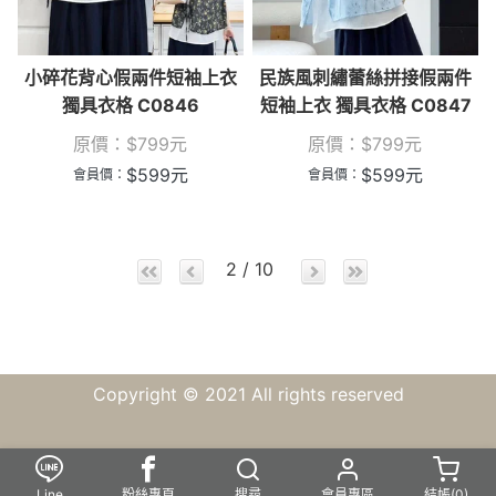
小碎花背心假兩件短袖上衣
民族風刺繡蕾絲拼接假兩件
獨具衣格 C0846
短袖上衣 獨具衣格 C0847
原價：
$
799
元
原價：
$
799
元
$
599
元
$
599
元
會員價：
會員價：
2 / 10
Copyright © 2021 All rights reserved
Line
粉絲專頁
搜尋
會員專區
結帳(
0
)