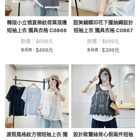
韓版小立領直條紋荷葉滾邊
甜美蝴蝶印花下擺抽繩設計
短袖上衣 獨具衣格 C0866
短袖上衣 獨具衣格 C0867
原價：
$
699
元
原價：
$
699
元
$
499
元
$
399
元
會員價：
會員價：
渡假風格紋方領短袖上衣 獨
設計款蕾絲背心假兩件短袖