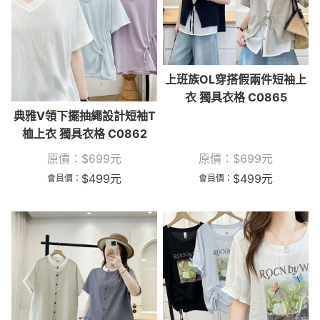
上班族OL穿搭假兩件短袖上
衣 獨具衣格 C0865
典雅V領下擺抽繩設計短袖T
桖上衣 獨具衣格 C0862
原價：
$
699
元
原價：
$
699
元
$
499
元
$
499
元
會員價：
會員價：