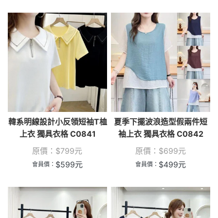
韓系明線設計小反領短袖T桖
夏季下擺波浪造型假兩件短
上衣 獨具衣格 C0841
袖上衣 獨具衣格 C0842
原價：
$
799
元
原價：
$
699
元
$
599
元
$
499
元
會員價：
會員價：