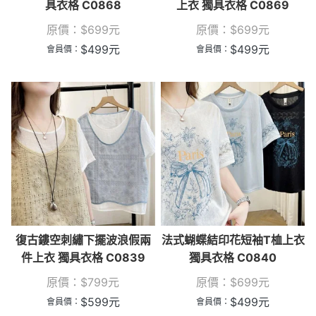
具衣格 C0868
上衣 獨具衣格 C0869
原價：
$
699
元
原價：
$
699
元
$
499
元
$
499
元
會員價：
會員價：
復古鏤空刺繡下擺波浪假兩
法式蝴蝶結印花短袖T桖上衣
件上衣 獨具衣格 C0839
獨具衣格 C0840
原價：
$
799
元
原價：
$
699
元
$
599
元
$
499
元
會員價：
會員價：