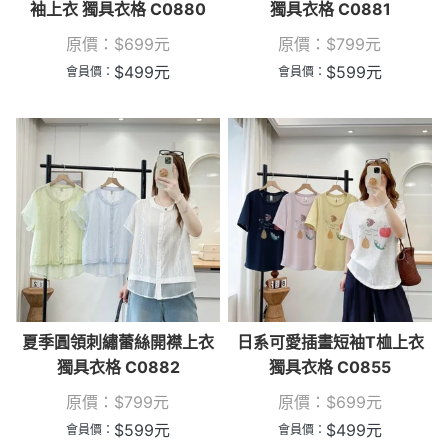
袖上衣 獨具衣格 C0880
獨具衣格 C0881
原價：
$
699
元
原價：
$
799
元
$
499
元
$
599
元
會員價：
會員價：
夏季圓領刺繡蕾絲開襟上衣
日系可愛插畫短袖T桖上衣
獨具衣格 C0882
獨具衣格 C0855
原價：
$
799
元
原價：
$
699
元
$
599
元
$
499
元
會員價：
會員價：