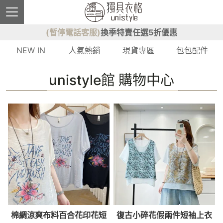
(暫停電話客服)
換季特賣任選5折優惠
NEW IN
人氣熱銷
現貨專區
包包配件
unistyle館 購物中心
棉綢涼爽布料百合花印花短
復古小碎花假兩件短袖上衣