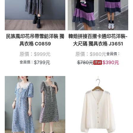
民族風印花吊帶雪紡洋裝 獨
韓妞拼接百摺卡通印花洋裝-
具衣格 C0859
大尺碼 獨具衣格 J3651
原價：
$
999
元
原價：
$
980
元
會員價：
$
799
元
$
780
元
$
390
元
會員價：