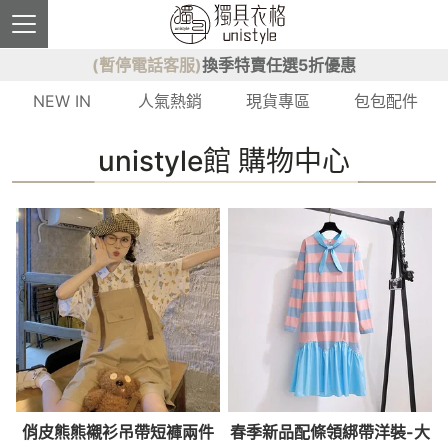
(暫停電話客服)
換季特賣任選5折優惠
NEW IN
人氣熱銷
現貨專區
包包配件
unistyle館 購物中心
俏皮熊熊襯衫吊帶短褲兩件
春季新品配條領綁帶洋裝-大