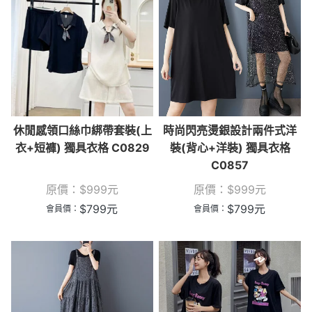
休閒感領口絲巾綁帶套裝(上
時尚閃亮燙銀設計兩件式洋
衣+短褲) 獨具衣格 C0829
裝(背心+洋裝) 獨具衣格
C0857
原價：
$
999
元
原價：
$
999
元
$
799
元
$
799
元
會員價：
會員價：