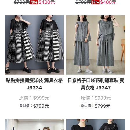
$
799
元
$
400
元
$
799
元
$
400
元
點點拼接顯瘦洋裝 獨具衣格
日系格子口袋花刺繡套裝 獨
J6334
具衣格 J6347
原價：
$
999
元
原價：
$
999
元
$
799
元
$
799
元
會員價：
會員價：