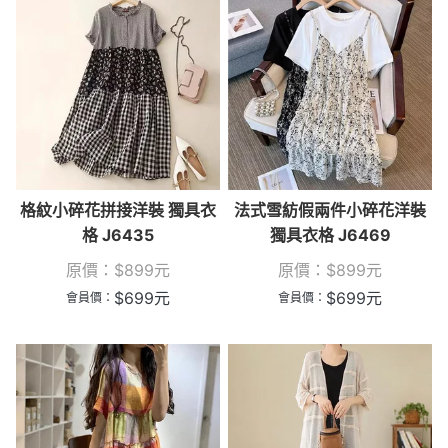
格紋小碎花拼接洋裝 獨具衣
法式雪紡假兩件小碎花洋裝
格 J6435
獨具衣格 J6469
原價：
$
899
元
原價：
$
899
元
$
699
元
$
699
元
會員價：
會員價：