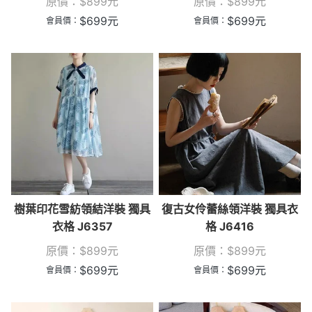
原價：
$
899
元
原價：
$
899
元
$
699
元
$
699
元
會員價：
會員價：
樹葉印花雪紡領結洋裝 獨具
復古女伶蕾絲領洋裝 獨具衣
衣格 J6357
格 J6416
原價：
$
899
元
原價：
$
899
元
$
699
元
$
699
元
會員價：
會員價：