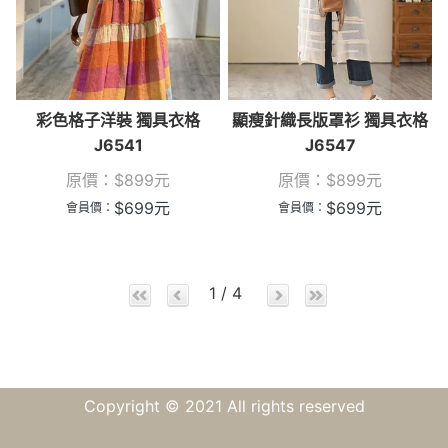
彩色格子洋裝 獨具衣格
顯瘦針織長版罩衫 獨具衣格
J6541
J6547
原價：
$
899
元
原價：
$
899
元
$
699
元
$
699
元
會員價：
會員價：
1 / 4
Copyright © 2021 All rights reserved