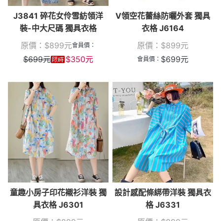
J3841 碎花女伶雪紡領洋
V領空花蕾絲防曬外套 獨具
裝-中大尺碼 獨具衣格
衣格 J6164
原價：
$
899
元
原價：
$
899
元
會員價：
$
699
元
$
350
元
$
699
元
會員價：
童趣小房子印花襯衫洋裝 獨
設計感配條綁帶洋裝 獨具衣
具衣格 J6301
格 J6331