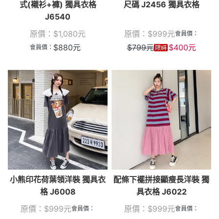
式(襯衫+褲) 獨具衣格
尺碼 J2456 獨具衣格
J6540
原價：
$
1,080
元
原價：
$
999
元
會員價：
$
880
元
$
799
元
$
400
元
會員價：
小熊印花荷葉領洋裝 獨具衣
配條下襬拼接顯瘦長洋裝 獨
格 J6008
具衣格 J6022
原價：
$
999
元
原價：
$
999
元
會員價：
會員價：