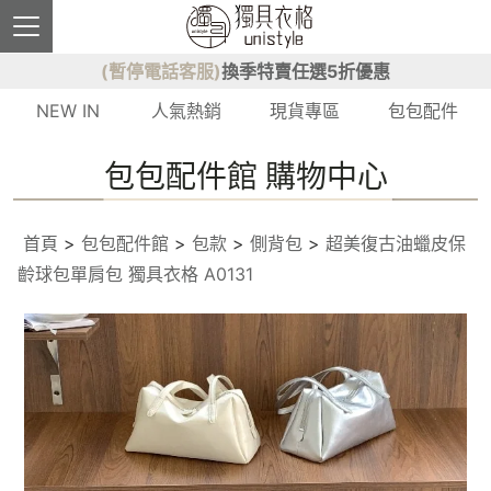
(暫停電話客服)
換季特賣任選5折優惠
NEW IN
人氣熱銷
現貨專區
包包配件
包包配件館 購物中心
首頁
>
包包配件館
>
包款
>
側背包
>
超美復古油蠟皮保
齡球包單肩包 獨具衣格 A0131