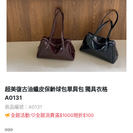
超美復古油蠟皮保齡球包單肩包 獨具衣格
A0131
商品編號：A0131
全館活動:♡全館消費滿$1000現折$100
999