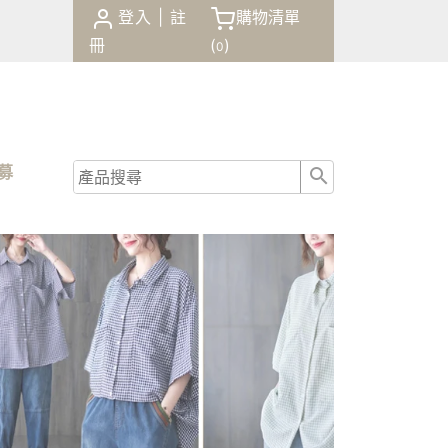
登入
|
註
購物清單
冊
(
)
0
商品
諮詢
招募
結帳
0
(
)