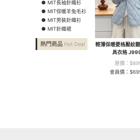
● MIT長袖針織衫
● MIT保暖羊兔毛衫
● MIT男裝針織衫
● MIT針織裙
熱門商品
Hot Deal
輕薄保暖菱格壓紋翻
具衣格 J99
原價：
$
89
會員價：
$
69