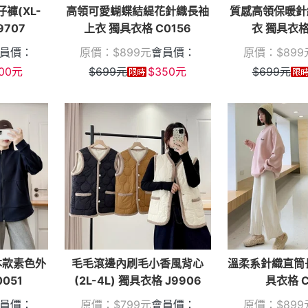
褲(XL-
高領可愛蝴蝶結緹花針織長袖
質感高領保暖針
9707
上衣 獨具衣格 C0156
衣 獨具衣格
員價：
原價：
$
899
元
會員價：
原價：
$
899
00
元
$
699
元
$
350
元
$
699
元
本款素色外
毛毛滾邊內刷毛小香風背心
溫柔系針織直筒長褲
051
(2L-4L) 獨具衣格 J9906
具衣格 C
員價：
原價：
$
799
元
會員價：
原價：
$
899