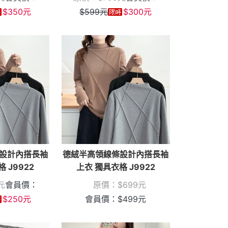
$
350
元
$
599
元
$
300
元
設計內搭長袖
德絨半高領線條設計內搭長袖
 J9922
上衣 獨具衣格 J9922
元
會員價：
原價：
$
699
元
$
250
元
會員價：
$
499
元