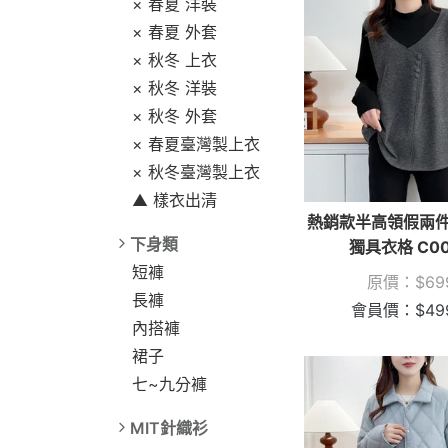
× 春夏 洋裝
× 春夏 外套
× 秋冬 上衣
× 秋冬 洋裝
× 秋冬 外套
× 春夏臺灣製上衣
× 秋冬臺灣製上衣
▲ 樣衣出清
熱銷款半高領假兩
下身類
獨具衣格 C00
短褲
原價：
$
69
長褲
會員價：
$
49
內搭褲
裙子
七~九分褲
MIT針織衫