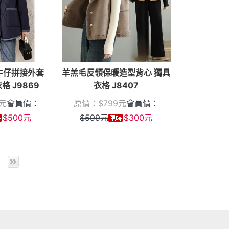
牛仔拼接外套
羊羔毛反領保暖造型背心 獨具
衣格 J9869
衣格 J8407
元
會員價：
原價：
$
799
元
會員價：
$
500
元
$
599
元
$
300
元