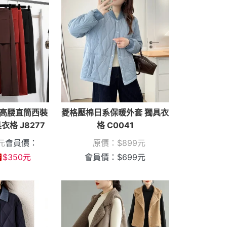
高腰直筒西裝
菱格壓棉日系保暖外套 獨具衣
具衣格 J8277
格 C0041
元
會員價：
原價：
$
899
元
$
350
元
會員價：
$
699
元