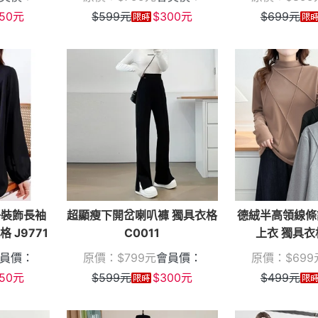
50
元
$
599
元
$
300
元
$
699
元
子裝飾長袖
超顯瘦下開岔喇叭褲 獨具衣格
德絨半高領線條
格 J9771
C0011
上衣 獨具衣格
員價：
原價：
$
799
元
會員價：
原價：
$
699
50
元
$
599
元
$
300
元
$
499
元