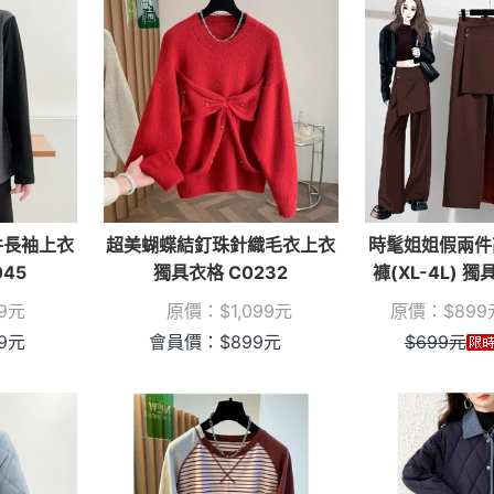
件長袖上衣
超美蝴蝶結釘珠針織毛衣上衣
時髦姐姐假兩件
45
獨具衣格 C0232
褲(XL-4L) 獨
9
元
原價：
$
1,099
元
原價：
$
899
9
元
會員價：
$
899
元
$
699
元