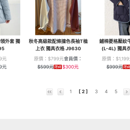
領外套 獨
秋冬高級款配條撞色長袖T桖
鋪棉菱格壓紋
95
上衣 獨具衣格 J9630
(L-4L) 獨具
9
元
原價：
$
799
元
會員價：
原價：
$
1,199
9
元
$
599
元
$
300
元
$
999
元
1
[ 2 ]
3
4
5