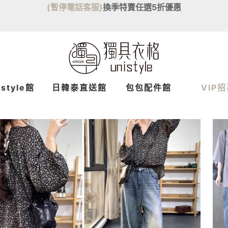
(暫停電話客服)
換季特賣任選5折優惠
istyle館
日韓泰
直送
館
包包配件館
VIP