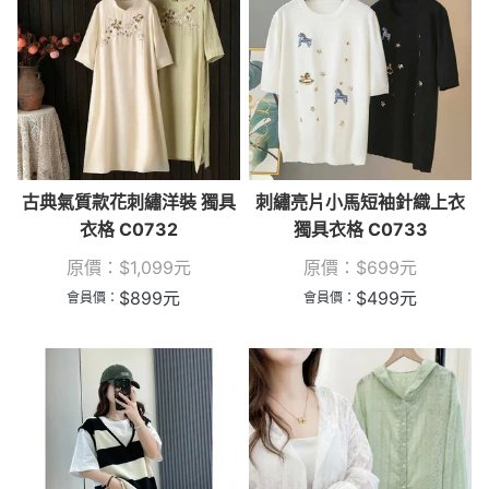
古典氣質款花刺繡洋裝 獨具
刺繡亮片小馬短袖針織上衣
衣格 C0732
獨具衣格 C0733
原價：
$
1,099
元
原價：
$
699
元
$
899
元
$
499
元
會員價：
會員價：