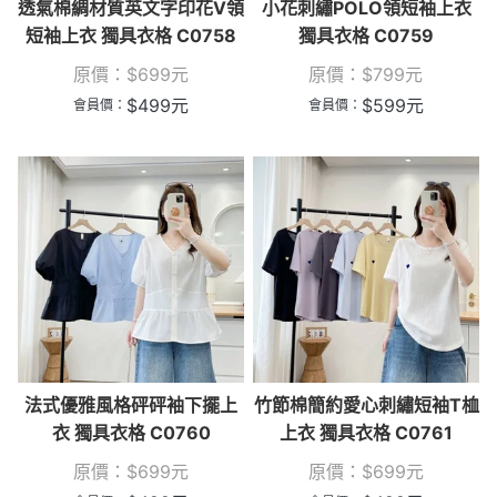
透氣棉綢材質英文字印花V領
小花刺繡POLO領短袖上衣
短袖上衣 獨具衣格 C0758
獨具衣格 C0759
原價：
$
699
元
原價：
$
799
元
$
499
元
$
599
元
會員價：
會員價：
法式優雅風格砰砰袖下擺上
竹節棉簡約愛心刺繡短袖T桖
衣 獨具衣格 C0760
上衣 獨具衣格 C0761
原價：
$
699
元
原價：
$
699
元