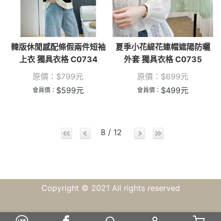
韓版休閒感配條假兩件短袖
夏季小花緹花連帽遮陽防曬
上衣 獨具衣格 C0734
外套 獨具衣格 C0735
原價：
$
799
元
原價：
$
699
元
$
599
元
$
499
元
會員價：
會員價：
8 / 12
Copyright © 2021 All rights reserved