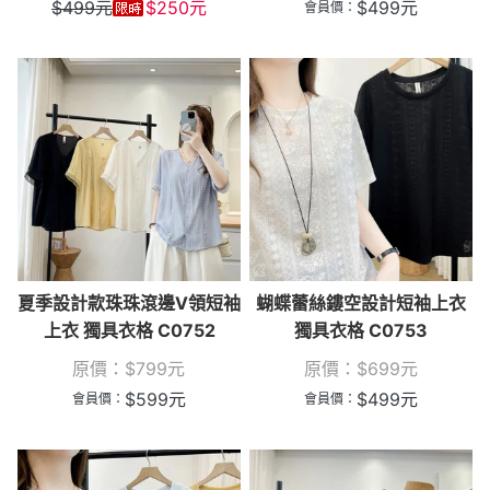
$
499
元
$
250
元
$
499
元
會員價：
夏季設計款珠珠滾邊V領短袖
蝴蝶蕾絲鏤空設計短袖上衣
上衣 獨具衣格 C0752
獨具衣格 C0753
原價：
$
799
元
原價：
$
699
元
$
599
元
$
499
元
會員價：
會員價：