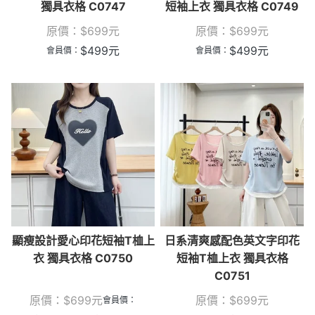
獨具衣格 C0747
短袖上衣 獨具衣格 C0749
原價：
$
699
元
原價：
$
699
元
$
499
元
$
499
元
會員價：
會員價：
顯瘦設計愛心印花短袖T桖上
日系清爽感配色英文字印花
衣 獨具衣格 C0750
短袖T桖上衣 獨具衣格
C0751
原價：
$
699
元
原價：
$
699
元
會員價：