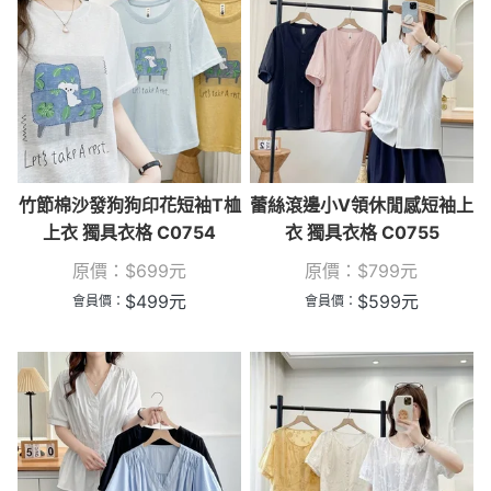
竹節棉沙發狗狗印花短袖T桖
蕾絲滾邊小V領休閒感短袖上
上衣 獨具衣格 C0754
衣 獨具衣格 C0755
原價：
$
699
元
原價：
$
799
元
$
499
元
$
599
元
會員價：
會員價：