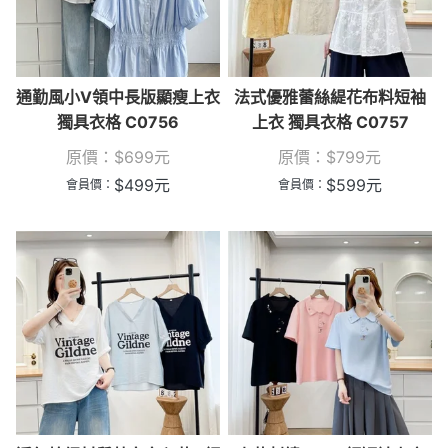
通勤風小V領中長版顯瘦上衣
法式優雅蕾絲緹花布料短袖
獨具衣格 C0756
上衣 獨具衣格 C0757
原價：
$
699
元
原價：
$
799
元
$
499
元
$
599
元
會員價：
會員價：