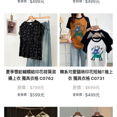
$
499
元
$
499
元
會員價：
會員價：
夏季雪紡蝴蝶結印花荷葉滾
韓系可愛貓咪印花短袖T桖上
邊上衣 獨具衣格 C0762
衣 獨具衣格 C0731
原價：
$
799
元
原價：
$
699
元
$
599
元
$
499
元
會員價：
會員價：