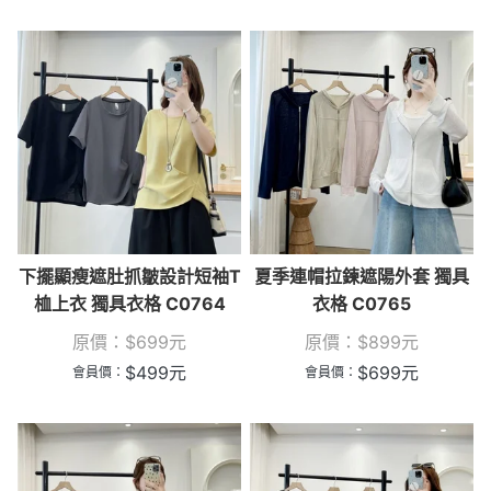
下擺顯瘦遮肚抓皺設計短袖T
夏季連帽拉鍊遮陽外套 獨具
桖上衣 獨具衣格 C0764
衣格 C0765
原價：
$
699
元
原價：
$
899
元
$
499
元
$
699
元
會員價：
會員價：