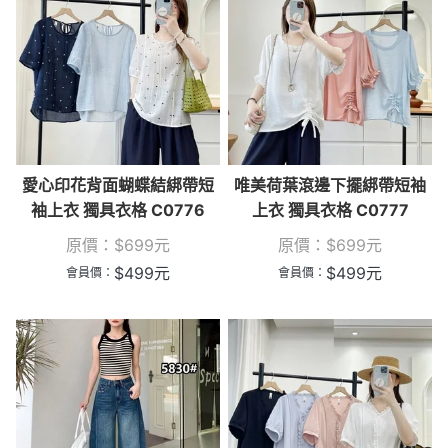
愛心印花背面蝴蝶結綁帶短
唯美荷葉滾邊下擺綁帶短袖
袖上衣 獨具衣格 C0776
上衣 獨具衣格 C0777
原價：
$
699
元
原價：
$
699
元
$
499
元
$
499
元
會員價：
會員價：