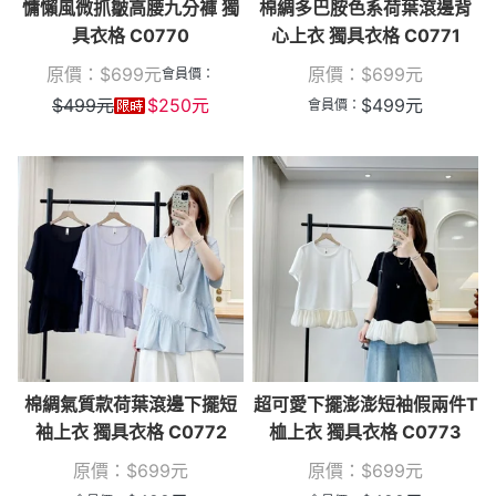
慵懶風微抓皺高腰九分褲 獨
棉綢多巴胺色系荷葉滾邊背
具衣格 C0770
心上衣 獨具衣格 C0771
原價：
$
699
元
原價：
$
699
元
會員價：
$
499
元
$
250
元
$
499
元
會員價：
棉綢氣質款荷葉滾邊下擺短
超可愛下擺澎澎短袖假兩件T
袖上衣 獨具衣格 C0772
桖上衣 獨具衣格 C0773
原價：
$
699
元
原價：
$
699
元