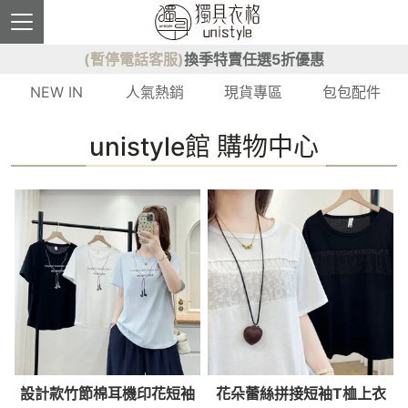
(暫停電話客服)
換季特賣任選5折優惠
NEW IN
人氣熱銷
現貨專區
包包配件
unistyle館 購物中心
設計款竹節棉耳機印花短袖
花朵蕾絲拼接短袖T桖上衣