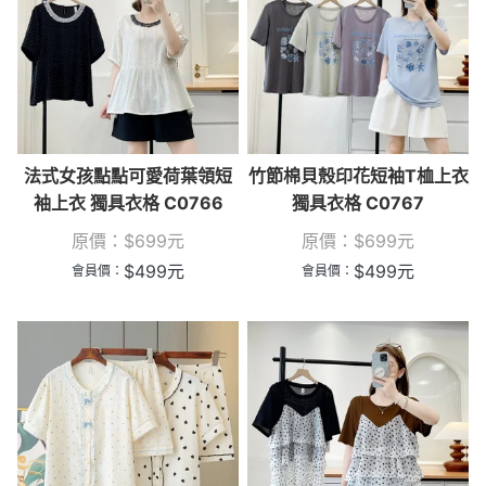
法式女孩點點可愛荷葉領短
竹節棉貝殼印花短袖T桖上衣
袖上衣 獨具衣格 C0766
獨具衣格 C0767
原價：
$
699
元
原價：
$
699
元
$
499
元
$
499
元
會員價：
會員價：