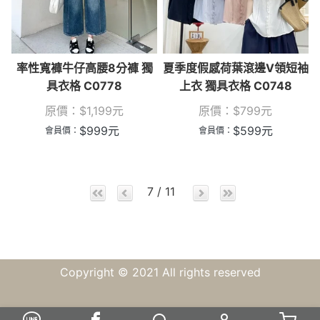
率性寬褲牛仔高腰8分褲 獨
夏季度假感荷葉滾邊V領短袖
具衣格 C0778
上衣 獨具衣格 C0748
原價：
$
1,199
元
原價：
$
799
元
$
999
元
$
599
元
會員價：
會員價：
7 / 11
Copyright © 2021 All rights reserved