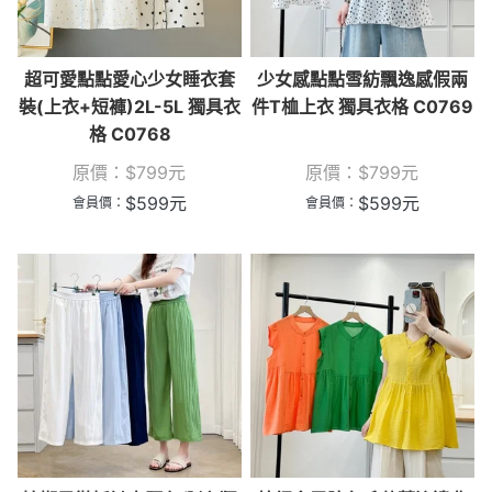
超可愛點點愛心少女睡衣套
少女感點點雪紡飄逸感假兩
裝(上衣+短褲)2L-5L 獨具衣
件T桖上衣 獨具衣格 C0769
格 C0768
原價：
$
799
元
原價：
$
799
元
$
599
元
$
599
元
會員價：
會員價：