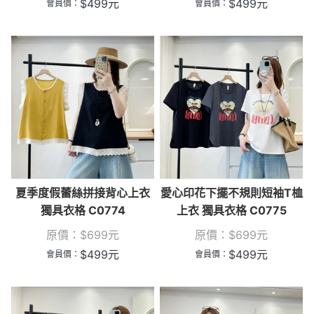
$
499
元
$
499
元
會員價：
會員價：
夏季度假蕾絲拼接背心上衣
愛心印花下擺不規則短袖T桖
獨具衣格 C0774
上衣 獨具衣格 C0775
原價：
$
699
元
原價：
$
699
元
$
499
元
$
499
元
會員價：
會員價：