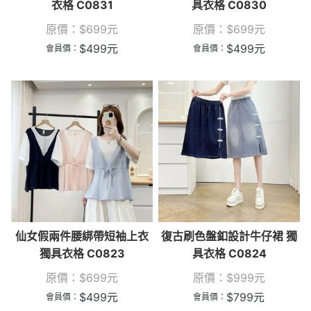
衣格 C0831
具衣格 C0830
原價：
$
699
元
原價：
$
699
元
$
499
元
$
499
元
會員價：
會員價：
仙女假兩件腰綁帶短袖上衣
復古刷色盤釦設計牛仔裙 獨
獨具衣格 C0823
具衣格 C0824
原價：
$
699
元
原價：
$
999
元
$
499
元
$
799
元
會員價：
會員價：