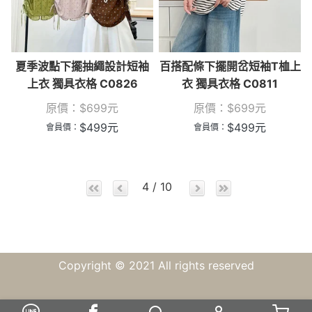
夏季波點下擺抽繩設計短袖
百搭配條下擺開岔短袖T桖上
上衣 獨具衣格 C0826
衣 獨具衣格 C0811
原價：
$
699
元
原價：
$
699
元
$
499
元
$
499
元
會員價：
會員價：
4 / 10
Copyright © 2021 All rights reserved