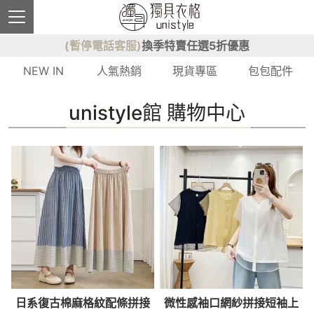
(暫停電話客服)
換季特賣任選5折優惠
NEW IN
人氣熱銷
現貨專區
包包配件
unistyle館 購物中心
日系復古棉麻格紋配條拼接
微性感袖口網紗拼接短袖上