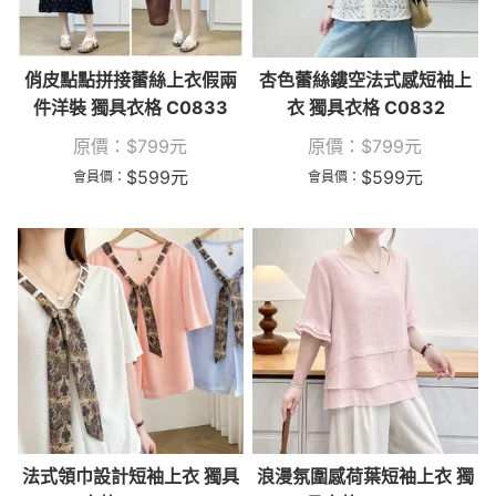
俏皮點點拼接蕾絲上衣假兩
杏色蕾絲鏤空法式感短袖上
件洋裝 獨具衣格 C0833
衣 獨具衣格 C0832
原價：
$
799
元
原價：
$
799
元
$
599
元
$
599
元
會員價：
會員價：
法式領巾設計短袖上衣 獨具
浪漫氛圍感荷葉短袖上衣 獨