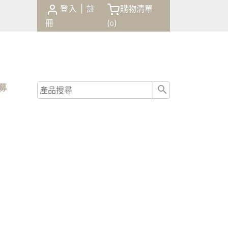
登入
|
註
購物清單
冊
(
)
0
商品
諮詢
招募
結帳
0
(
)