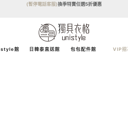
(暫停電話客服)
換季特賣任選5折優惠
istyle館
日韓泰
直送
館
包包配件館
VIP