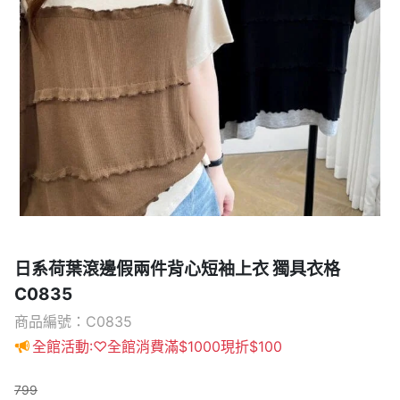
日系荷葉滾邊假兩件背心短袖上衣 獨具衣格
C0835
商品編號：C0835
全館活動:♡全館消費滿$1000現折$100
799