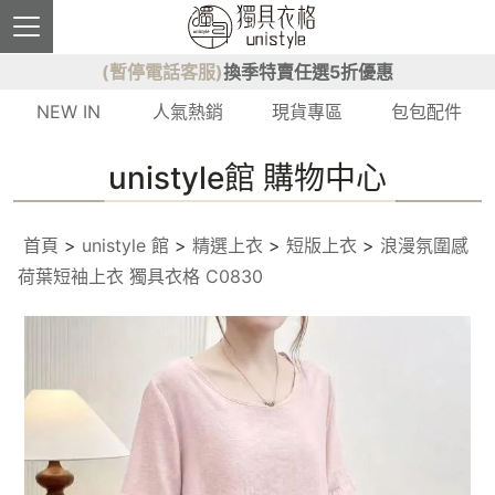
(暫停電話客服)
換季特賣任選5折優惠
NEW IN
人氣熱銷
現貨專區
包包配件
unistyle館 購物中心
首頁
>
unistyle 館
>
精選上衣
>
短版上衣
>
浪漫氛圍感
荷葉短袖上衣 獨具衣格 C0830