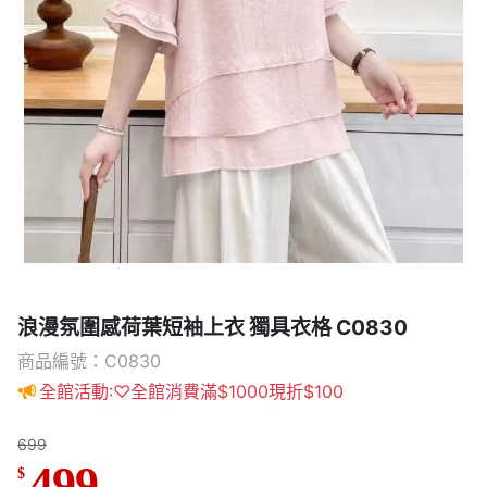
浪漫氛圍感荷葉短袖上衣 獨具衣格 C0830
商品編號：C0830
全館活動:♡全館消費滿$1000現折$100
699
499
$