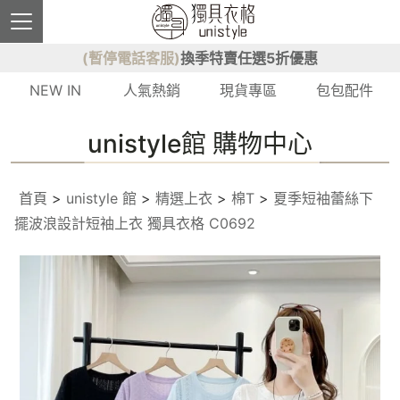
(暫停電話客服)
換季特賣任選5折優惠
NEW IN
人氣熱銷
現貨專區
包包配件
unistyle館 購物中心
首頁
>
unistyle 館
>
精選上衣
>
棉T
>
夏季短袖蕾絲下
擺波浪設計短袖上衣 獨具衣格 C0692