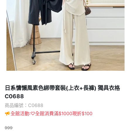
日系慵懶風素色綁帶套裝(上衣+長褲) 獨具衣格
C0688
商品編號：C0688
全館活動:♡全館消費滿$1000現折$100
999