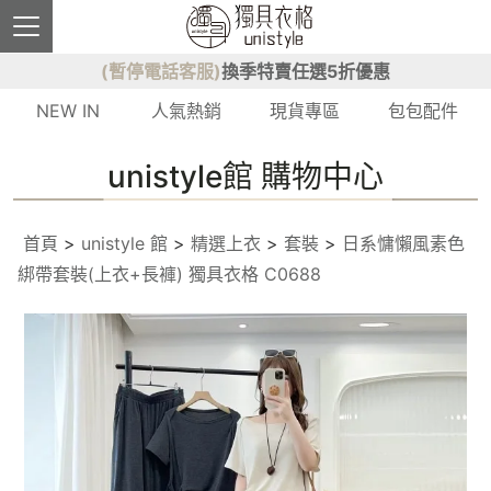
(暫停電話客服)
換季特賣任選5折優惠
NEW IN
人氣熱銷
現貨專區
包包配件
unistyle館 購物中心
首頁
>
unistyle 館
>
精選上衣
>
套裝
>
日系慵懶風素色
綁帶套裝(上衣+長褲) 獨具衣格 C0688