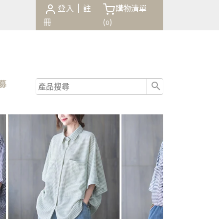
登入
|
註
購物清單
冊
(
)
0
商品
諮詢
招募
結帳
0
(
)