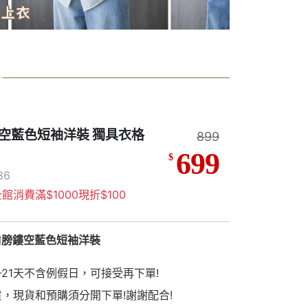
空藍色短袖洋裝 獨具衣格
899
699
$
86
館消費滿$1000現折$100
肩膀鏤空藍色短袖洋裝
-21天不含例假日，可接受再下單!
貨，現貨和預購須分開下單!謝謝配合!