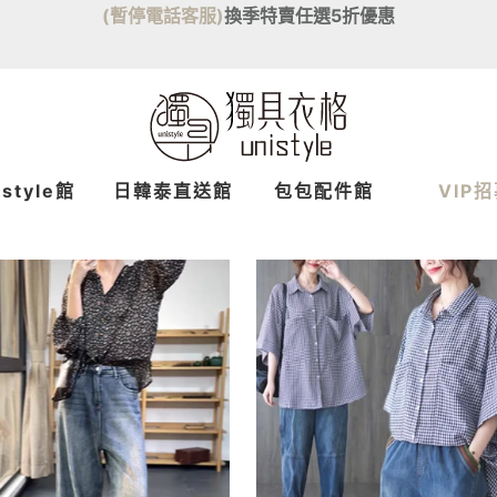
(暫停電話客服)
換季特賣任選5折優惠
istyle館
日韓泰
直送
館
包包配件館
VIP