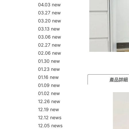
04.03 new
03.27 new
03.20 new
03.13 new
03.06 new
02.27 new
02.06 new
01.30 new
01.23 new
01.16 new
產品詳細
01.09 new
01.02 new
12.26 new
12.19 new
12.12 news
12.05 news