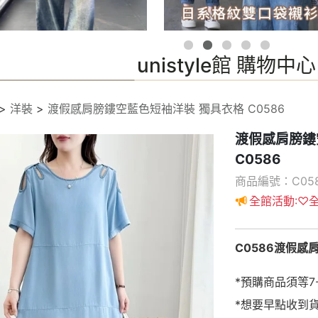
unistyle館 購物中心
>
洋裝
>
渡假感肩膀鏤空藍色短袖洋裝 獨具衣格 C0586
渡假感肩膀鏤
C0586
商品編號：C05
全館活動:♡全
C0586渡假感
*預購商品須等7
*想要早點收到