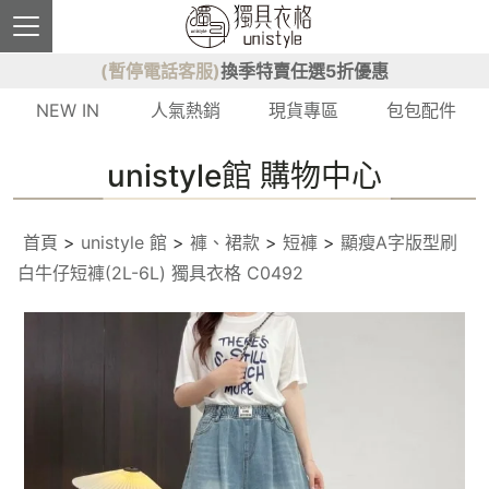
(暫停電話客服)
換季特賣任選5折優惠
NEW IN
人氣熱銷
現貨專區
包包配件
unistyle館 購物中心
首頁
>
unistyle 館
>
褲、裙款
>
短褲
>
顯瘦A字版型刷
白牛仔短褲(2L-6L) 獨具衣格 C0492