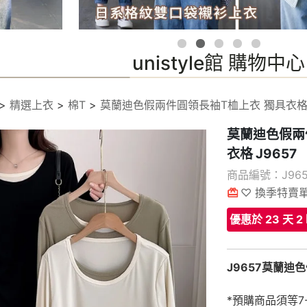
unistyle館 購物中心
>
精選上衣
>
棉T
>
莫蘭迪色假兩件圓領長袖T桖上衣 獨具衣格 J
莫蘭迪色假兩
衣格 J9657
商品編號：J965
♡ 換季特賣單
優惠於 23 天 2
J9657莫蘭迪
*預購商品須等7