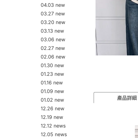
04.03 new
03.27 new
03.20 new
03.13 new
03.06 new
02.27 new
02.06 new
01.30 new
01.23 new
01.16 new
01.09 new
產品詳細
01.02 new
12.26 new
12.19 new
12.12 news
12.05 news