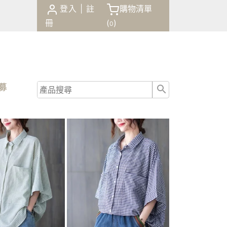
登入
|
註
購物清單
冊
(
)
0
商品
諮詢
招募
結帳
0
(
)