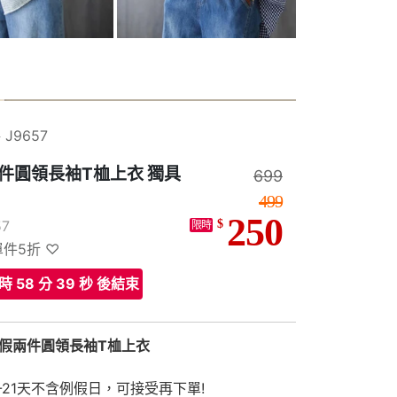
9657
件圓領長袖T桖上衣 獨具
699
499
250
7
$
限時
件5折 ♡
 時 58 分 38 秒 後結束
色假兩件圓領長袖T桖上衣
-21天不含例假日，可接受再下單!