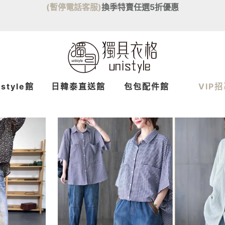
(暫停電話客服)
換季特賣任選5折優惠
istyle館
日韓泰
直送
館
包包配件館
VIP