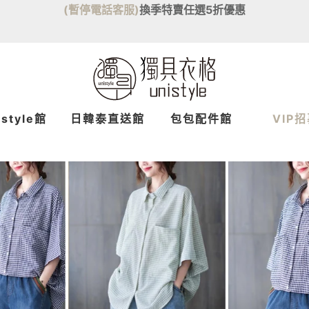
(暫停電話客服)
換季特賣任選5折優惠
istyle館
日韓泰
直送
館
包包配件館
VIP