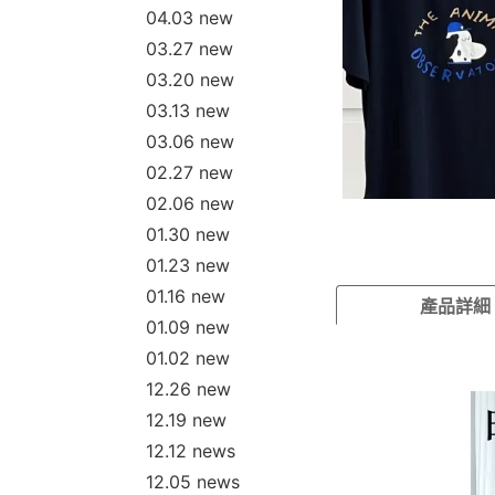
04.03 new
03.27 new
03.20 new
03.13 new
03.06 new
02.27 new
02.06 new
01.30 new
01.23 new
01.16 new
產品詳細
01.09 new
01.02 new
12.26 new
12.19 new
12.12 news
12.05 news