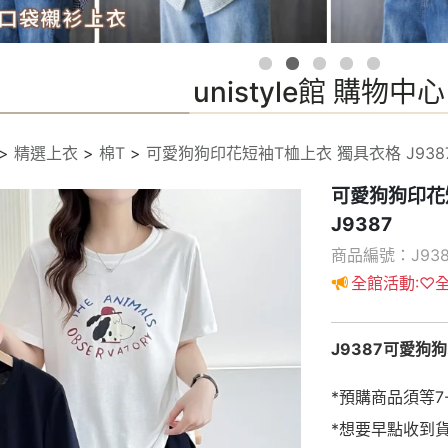
unistyle館 購物中心
>
精選上衣
>
棉T
>
可愛狗狗印花短袖T桖上衣 獨具衣格 J938
可愛狗狗印花
J9387
商品編號：J938
全館活動:♡全
J9387可愛狗
*預購商品須等7
*想要早點收到