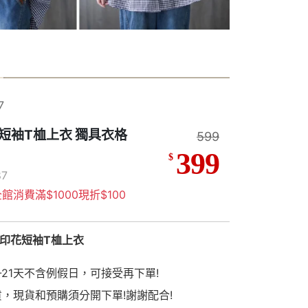
7
短袖T桖上衣 獨具衣格
599
399
$
7
館消費滿$1000現折$100
狗印花短袖T桖上衣
-21天不含例假日，可接受再下單!
貨，現貨和預購須分開下單!謝謝配合!