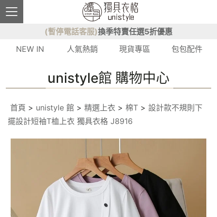
(暫停電話客服)
換季特賣任選5折優惠
NEW IN
人氣熱銷
現貨專區
包包配件
unistyle館 購物中心
首頁
>
unistyle 館
>
精選上衣
>
棉T
>
設計款不規則下
擺設計短袖T桖上衣 獨具衣格 J8916