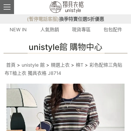
(暫停電話客服)
換季特賣任選5折優惠
NEW IN
人氣熱銷
現貨專區
包包配件
unistyle館 購物中心
首頁
>
unistyle 館
>
精選上衣
>
棉T
>
彩色配條三角貼
布T桖上衣 獨具衣格 J8714