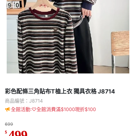
彩色配條三角貼布T桖上衣 獨具衣格 J8714
商品編號：J8714
全館活動:♡全館消費滿$1000現折$100
699
499
$