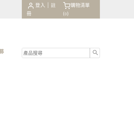
登入
|
註
購物清單
冊
(
)
0
商品
諮詢
招募
結帳
0
(
)