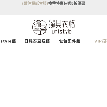
(暫停電話客服)
換季特賣任選5折優惠
istyle館
日韓泰
直送
館
包包配件館
VIP